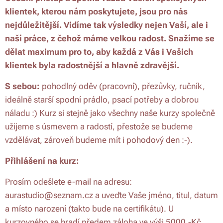
klientek, kterou nám poskytujete, jsou pro nás
nejdůležitější. Vidíme tak výsledky nejen Vaší, ale i
naší práce, z čehož máme velkou radost. Snažíme se
dělat maximum pro to, aby každá z Vás i Vašich
klientek byla radostnější a hlavně zdravější.
S sebou:
pohodlný oděv (pracovní), přezůvky, ručník,
ideálně starší spodní prádlo, psací potřeby a dobrou
náladu :) Kurz si stejně jako všechny naše kurzy společně
užijeme s úsmevem a radostí, přestože se budeme
vzdělávat, zároveň budeme mít i pohodový den :-).
Přihlášení na kurz:
Prosím odešlete e-mail na adresu:
aurastudio@seznam.cz a uveďte Vaše jméno, titul, datum
a místo narození (takto bude na certifikátu). U
kurzovného se hradí předem záloha ve výši 5000,-Kč