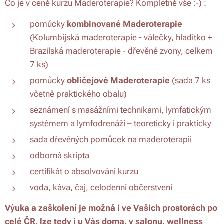
Co je v ceně kurzu Maderoterapie? Kompletně vše :-) :
pomůcky
kombinované Maderoterapie
(Kolumbijská maderoterapie - válečky, hladítko +
Brazilská maderoterapie - dřevěné zvony, celkem
7 ks)
pomůcky
obličejové Maderoterapie
(sada 7 ks
včetně praktického obalu)
seznámení s masážními technikami, lymfatickým
systémem a lymfodrenáží – teoreticky i prakticky
sada dřevěných pomůcek na maderoterapii
odborná skripta
certifikát o absolvování kurzu
voda, káva, čaj, celodenní občerstvení
Výuka a zaškolení je možná i ve Vašich prostorách po
celé ČR, lze tedy i u Vás doma, v salonu, wellness