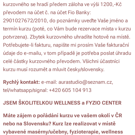
kurzovného se hradí předem záloha ve výši 1200,-Kč
převodem na účet č. na účet Fio Banky:
2901027672/2010, do poznámky uveďte Vaše jméno a
termín kurzu (poté, co Vám bude rezervace místa v kurzu
potvrzena). Zbytek kurzovného uhradíte hotově na místě.
Potřebujete-li fakturu, napište mi prosím Vaše fakturační
údaje do e-mailu, v tom případě je potřeba poslat úhradu
celé částky kurzovného převodem. Všichni účastníci
kurzu musí rozumět a mluvit česky/slovensky.
Rychlý kontakt:
e-mail: aurastudio@seznam.cz,
tel/whatsapp/signal: +420 605 104 913
JSEM ŠKOLITELKOU WELLNESS a FYZIO CENTER
Máte zájem o pořádání kurzu ve vašem okolí v ČR
nebo na Slovensku? Kurz lze realizovat v místě
vybavené masérny/učebny, fyzioterapie, wellness