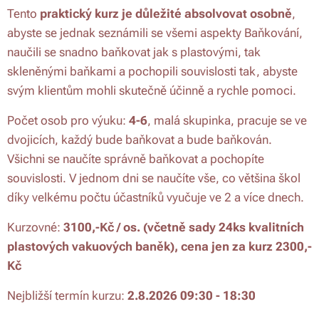
Tento
praktický kurz je důležité absolvovat osobně
,
abyste se jednak seznámili se všemi aspekty Baňkování,
naučili se snadno baňkovat jak s plastovými, tak
skleněnými baňkami a pochopili souvislosti tak, abyste
svým klientům mohli skutečně účinně a rychle pomoci.
Počet osob pro výuku:
4-6
, malá skupinka, pracuje se ve
dvojicích, každý bude baňkovat a bude baňkován.
Všichni se naučíte správně baňkovat a pochopíte
souvislosti. V jednom dni se naučíte vše, co většina škol
díky velkému počtu účastníků vyučuje ve 2 a více dnech.
Kurzovné:
3100,-Kč / os. (včetně sady 24ks kvalitních
plastových vakuových baněk), cena jen za kurz 2300,-
Kč
Nejbližší termín kurzu:
2.8.2026 0
9:30 - 18:30