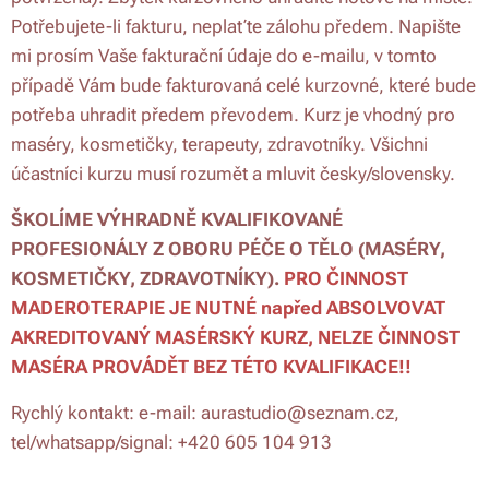
Potřebujete-li fakturu, neplaťte zálohu předem. Napište
mi prosím Vaše fakturační údaje do e-mailu, v tomto
případě Vám bude fakturovaná celé kurzovné, které bude
potřeba uhradit předem převodem. Kurz je vhodný pro
maséry, kosmetičky, terapeuty, zdravotníky. Všichni
účastníci kurzu musí rozumět a mluvit česky/slovensky.
ŠKOLÍME VÝHRADNĚ KVALIFIKOVANÉ
PROFESIONÁLY Z OBORU PÉČE O TĚLO (MASÉRY,
KOSMETIČKY, ZDRAVOTNÍKY).
PRO ČINNOST
MADEROTERAPIE JE NUTNÉ napřed ABSOLVOVAT
AKREDITOVANÝ MASÉRSKÝ KURZ, NELZE ČINNOST
MASÉRA PROVÁDĚT BEZ TÉTO KVALIFIKACE!!
Rychlý kontakt: e-mail: aurastudio@seznam.cz,
tel/whatsapp/signal: +420 605 104 913