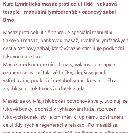
Kurz Lymfatická masáž proti celulitidě - vakuová
terapie - manuální lymfodrenáž + ozonový zábal -
Brno
Masáž proti celulitidě zahrnuje speciální manuální
tlakovou masáž, baňkovou masáž, uvolnění lymfatických
cest a ozonový zábal, který výrazně stimuluje podkožní
tukovou strukturu.
Masážními kompresními hmaty, vakuovou terapií a
ozónem se uvolní tukové buňky, zlepší se jejich
vstřebávání, podkožní metabolismus, krevní oběh a
zrychlí se odtok toxických látek z těla.
Masáží se ovlivňují hluboké i povrchové svaly, uvolňují se
tukové buňky, dochází k vyhlazování kůže, rozrušení
tukových buněk, strií a zmírnění či úplnému odstranění
celulitidy, rychlé regeneraci a relaxaci. Po masáži se