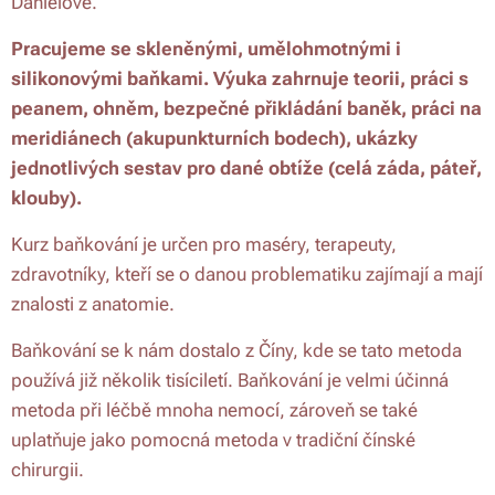
Danielové.
Pracujeme se skleněnými, umělohmotnými i
silikonovými baňkami. Výuka zahrnuje teorii, práci s
peanem, ohněm, bezpečné přikládání baněk, práci na
meridiánech (akupunkturních bodech), ukázky
jednotlivých sestav pro dané obtíže (celá záda, páteř,
klouby).
Kurz baňkování je určen pro maséry, terapeuty,
zdravotníky, kteří se o danou problematiku zajímají a mají
znalosti z anatomie.
Baňkování se k nám dostalo z Číny, kde se tato metoda
používá již několik tisíciletí. Baňkování je velmi účinná
metoda při léčbě mnoha nemocí, zároveň se také
uplatňuje jako pomocná metoda v tradiční čínské
chirurgii.