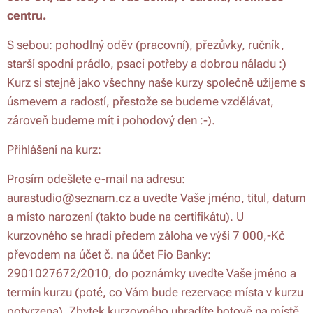
centru.
S sebou: pohodlný oděv (pracovní), přezůvky, ručník,
starší spodní prádlo, psací potřeby a dobrou náladu :)
Kurz si stejně jako všechny naše kurzy společně užijeme s
úsmevem a radostí, přestože se budeme vzdělávat,
zároveň budeme mít i pohodový den :-).
Přihlášení na kurz:
Prosím odešlete e-mail na adresu:
aurastudio@seznam.cz a uveďte Vaše jméno, titul, datum
a místo narození (takto bude na certifikátu). U
kurzovného se hradí předem záloha ve výši 7 000,-Kč
převodem na účet č. na účet Fio Banky:
2901027672/2010, do poznámky uveďte Vaše jméno a
termín kurzu (poté, co Vám bude rezervace místa v kurzu
potvrzena). Zbytek kurzovného uhradíte hotově na místě.