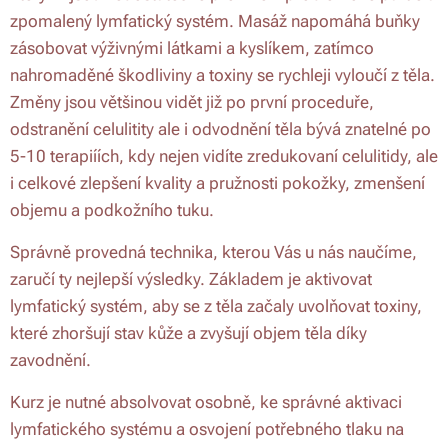
zpomalený lymfatický systém. Masáž napomáhá buňky
zásobovat výživnými látkami a kyslíkem, zatímco
nahromaděné škodliviny a toxiny se rychleji vyloučí z těla.
Změny jsou většinou vidět již po první proceduře,
odstranění celulitity ale i odvodnění těla bývá znatelné po
5-10 terapiíích, kdy nejen vidíte zredukovaní celulitidy, ale
i celkové zlepšení kvality a pružnosti pokožky, zmenšení
objemu a podkožního tuku.
Správně provedná technika, kterou Vás u nás naučíme,
zaručí ty nejlepší výsledky. Základem je aktivovat
lymfatický systém, aby se z těla začaly uvolňovat toxiny,
které zhoršují stav kůže a zvyšují objem těla díky
zavodnění.
Kurz je nutné absolvovat osobně, ke správné aktivaci
lymfatického systému a osvojení potřebného tlaku na