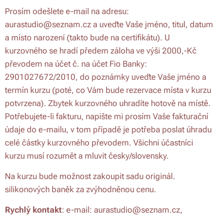
Prosím odešlete e-mail na adresu:
aurastudio@seznam.cz a uveďte Vaše jméno, titul, datum
a místo narození (takto bude na certifikátu). U
kurzovného se hradí předem záloha ve výši 2000,-Kč
převodem na účet č. na účet Fio Banky:
2901027672/2010, do poznámky uveďte Vaše jméno a
termín kurzu (poté, co Vám bude rezervace místa v kurzu
potvrzena). Zbytek kurzovného uhradíte hotově na místě.
Potřebujete-li fakturu, napište mi prosím Vaše fakturační
údaje do e-mailu, v tom případě je potřeba poslat úhradu
celé částky kurzovného převodem. Všichni účastníci
kurzu musí rozumět a mluvit česky/slovensky.
Na kurzu bude možnost zakoupit sadu originál.
silikonových baněk za zvýhodněnou cenu.
Rychlý kontakt
: e-mail: aurastudio@seznam.cz,