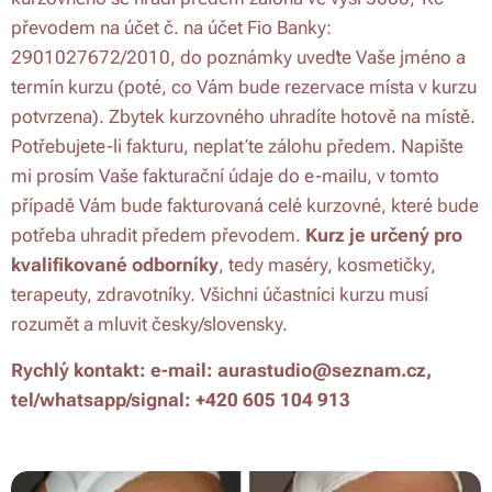
převodem na účet č. na účet Fio Banky:
2901027672/2010, do poznámky uveďte Vaše jméno a
termín kurzu (poté, co Vám bude rezervace místa v kurzu
potvrzena). Zbytek kurzovného uhradíte hotově na místě.
Potřebujete-li fakturu, neplaťte zálohu předem. Napište
mi prosím Vaše fakturační údaje do e-mailu, v tomto
případě Vám bude fakturovaná celé kurzovné, které bude
potřeba uhradit předem převodem.
Kurz je určený pro
kvalifikované odborníky
, tedy maséry, kosmetičky,
terapeuty, zdravotníky. Všichni účastníci kurzu musí
rozumět a mluvit česky/slovensky.
Rychlý kontakt: e-mail: aurastudio@seznam.cz,
tel/whatsapp/signal: +420 605 104 913