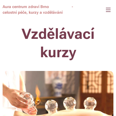
Aura centrum zdraví Brno -
celostní péče, kurzy a vzdělávání
Vzdělávací
kurzy