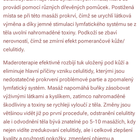
provádí pomocí různých dřevěných pomůcek. Postižená
místa se při této masáži prokrví, čímž se urychlí látková
výměna a díky jemné stimulaci lymfatického systému se z
těla uvolní nahromaděné toxiny. Podkoží se zbaví
nerovností, čímž se zmírní efekt pomerančové kůže/
celulitidy.
Maderoterapie efektivně rozbíjí tuk uložený pod kůží a
eliminuje hlavní příčiny vzniku celulitidy, kterými jsou
nedostatečné prokrvení problémové partie a zpomalený
lymfatický systém. Masáž napomáhá buňky zásobovat
výživnými látkami a kyslíkem, zatímco nahromaděné
škodliviny a toxiny se rychleji vyloučí z těla. Změny jsou
většinou vidět již po první proceduře, odstranění celulitity
ale i odvodnění těla bývá znatelné po 5-10 masážích, kdy
nejen vidíte zredukovaní celulitidy, ale i celkové zlepšení
kvality a pružnosti pokožky, zmenšení objemu a