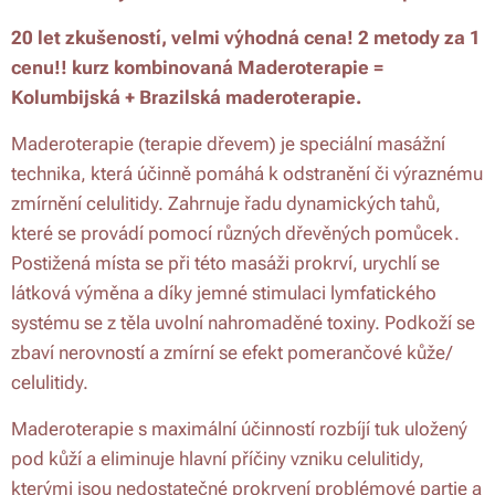
20 let zkušeností, velmi výhodná cena! 2 metody za 1
cenu!! kurz kombinovaná Maderoterapie =
Kolumbijská + Brazilská maderoterapie.
Maderoterapie (terapie dřevem) je speciální masážní
technika, která účinně pomáhá k odstranění či výraznému
zmírnění celulitidy. Zahrnuje řadu dynamických tahů,
které se provádí pomocí různých dřevěných pomůcek.
Postižená místa se při této masáži prokrví, urychlí se
látková výměna a díky jemné stimulaci lymfatického
systému se z těla uvolní nahromaděné toxiny. Podkoží se
zbaví nerovností a zmírní se efekt pomerančové kůže/
celulitidy.
Maderoterapie s maximální účinností rozbíjí tuk uložený
pod kůží a eliminuje hlavní příčiny vzniku celulitidy,
kterými jsou nedostatečné prokrvení problémové partie a