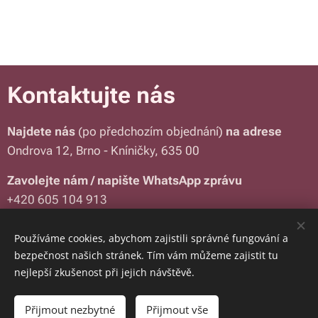
Kontaktujte nás
Najdete nás
(po předchozím objednání)
na adrese
Ondrova 12, Brno - Kníničky, 635 00
Zavolejte nám / napište WhatsApp zprávu
+420 605 104 913
E-mail:
aurastudio@seznam.cz
Používáme cookies, abychom zajistili správné fungování a
bezpečnost našich stránek. Tím vám můžeme zajistit tu
Obrázky poskytl
Pexels
nejlepší zkušenost při jejich návštěvě.
Přijmout nezbytné
Přijmout vše
Vytvořit stránky
Vytvořte si webové stránky zdarma!